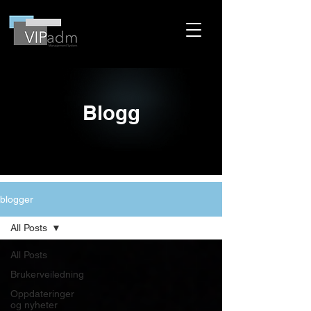
Blogg
blogger
All Posts
All Posts
Brukerveiledning
Oppdateringer
og nyheter