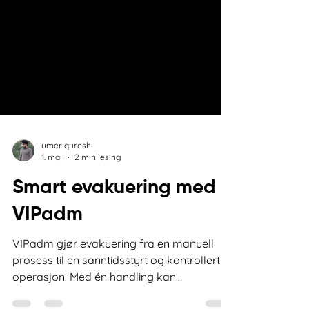
umer qureshi
1. mai
2 min lesing
Smart evakuering med
VIPadm
VIPadm gjør evakuering fra en manuell