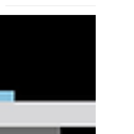
prosess til en sanntidsstyrt og kontrollert
operasjon. Med én handling kan
evakuering startes for hele bygget – og gir
umiddelbart full oversikt over alle som er til
stede. ⚡ Introduksjon av smart evakuering
med VIPadm VIPadm forvandler
evakuering fra en manuell prosess til en
kontrollert operasjon i sanntid . Med én
enkelt handling kan evakuering
igangsettes i hele bygningen – noe som
umiddelbart gir sikkerhetsteamene full
oversikt over